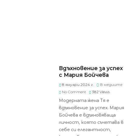
Вдъхновение за успех
с Мария Бойчева
8 януари 2024 г.
В медиите
No Comment
382
Views
Модерната жена Тя е
вдъхновение за успех. Мария
Бойчева е вдъхновяваща
личност, която съчетава в
себе си елегантност,