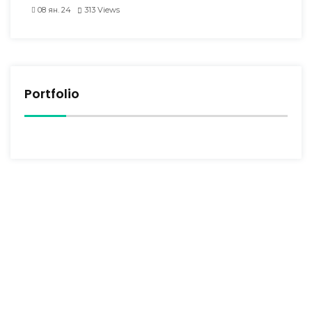
08 ян. 24
313
Views
Portfolio