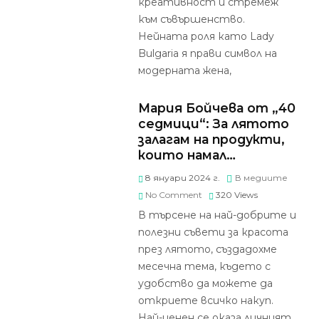
креативност и стремеж
към съвършенство.
Нейната роля като Lady
Bulgaria я прави символ на
модерната жена,
Мария Бойчева от „40
седмици“: За лятото
залагам на продукти,
които намал…
8 януари 2024 г.
В медиите
No Comment
320
Views
В търсене на най-добрите и
полезни съвети за красота
през лятото, създадохме
месечна тема, където с
удобство да можете да
откриете всичко накуп.
Най-ценен се оказа личният