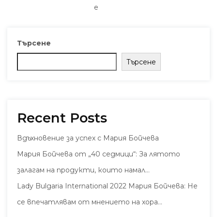
е
Търсене
Търсене
Recent Posts
Вдъхновение за успех с Мария Бойчева
Мария Бойчева от „40 седмици“: За лятото
залагам на продукти, които намал…
Lady Bulgaria International 2022 Мария Бойчева: Не
се впечатлявам от мнението на хора…