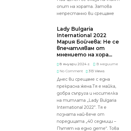
опит на хората. Затова
непрестанно ви срещаме
Lady Bulgaria
International 2022
Мария Бойчева: Не се
впечатлявам от
мнението на хора…
8 януари 2024 г.
В медиите
No Comment
313
Views
Днес ви срещаме с една
прекрасна жена.Тя е майка,
добра съпруга и носителка
на титлата ,,Lady Bulgaria
International 2022”. Тя е
позната най-вече от
поредицата „40 седмици –
Пътят на едно дете“. Това