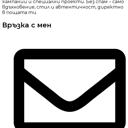
кампании и специални проекти. Без спам – само
вдъхновение, стил и автентичност, директно
в пощата ти.
Връзка с мен