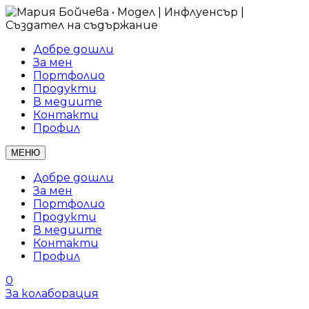
Добре дошли
За мен
Портфолио
Продукти
В медиите
Контакти
Профил
МЕНЮ
Добре дошли
За мен
Портфолио
Продукти
В медиите
Контакти
Профил
0
За колаборация