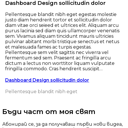
Dashboard Design sollicitudin dolor
Pellentesque blandit nibh eget egestas molestie
justo diam hendrerit tortor et sollicitudin dolor
diam vitae orci seieed et ultrices elit. Aliquam arcu
purus lacinia sed diam quis ullamcorper venenatis
sem. Vivamus aliquam tincidunt mauris ultricies
pulvinar abitant morbi tristique senectus et netus
et malesuada fames ac turpis egestas.
Pellentesque sem velit sagittis nec viverra vel
fermentum sed sem. Praesent ac fringilla arcu
dictum a lectus non worttitor liquam vulputate
fringilla commodo. Cras hendrerit suscipit…
Dashboard Design sollicitudin dolor
Pellentesque blandit nibh eget
Бъди част от моя свят
Абонирай се, за да получаваш първи нови видеа,