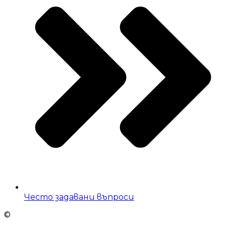
Често задавани въпроси
©
2025 Мария Бойчева. Всички права запазени!
Изработка и оптимизация от
АВ Сълюшънс